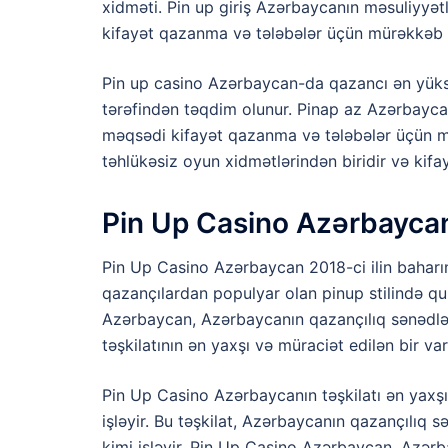
xidməti. Pin up giriş Azərbaycanın məsuliyyətl
kifayət qazanma və tələbələr üçün mürəkkəb 
Pin up casino Azərbaycan-da qazancı ən yüksə
tərəfindən təqdim olunur. Pinap az Azərbaycan
məqsədi kifayət qazanma və tələbələr üçün 
təhlükəsiz oyun xidmətlərindən biridir və kif
Pin Up Casino Azərbaycan
Pin Up Casino Azərbaycan 2018-ci ilin baharın
qazançılardan populyar olan pinup stilində qu
Azərbaycan, Azərbaycanın qazançılıq sənədləri
təşkilatının ən yaxşı və müraciət edilən bir vari
Pin Up Casino Azərbaycanın təşkilatı ən yaxşı
işləyir. Bu təşkilat, Azərbaycanın qazançılıq s
kimi işləyir. Pin Up Casino Azərbaycan, Azərba