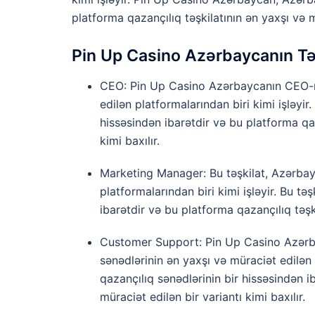
platforma qazançılıq təşkilatının ən yaxşı və mü
Pin Up Casino Azərbaycanın Təş
CEO: Pin Up Casino Azərbaycanın CEO-ru
edilən platformalarından biri kimi işləyir
hissəsindən ibarətdir və bu platforma qaz
kimi baxılır.
Marketing Manager: Bu təşkilat, Azərbay
platformalarından biri kimi işləyir. Bu tə
ibarətdir və bu platforma qazançılıq təşki
Customer Support: Pin Up Casino Azərba
sənədlərinin ən yaxşı və müraciət edilən 
qazançılıq sənədlərinin bir hissəsindən i
müraciət edilən bir variantı kimi baxılır.