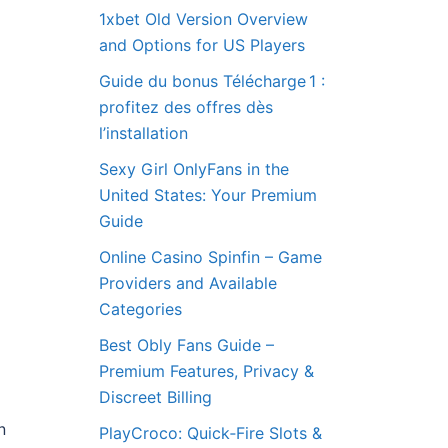
1xbet Old Version Overview
and Options for US Players
Guide du bonus Télécharge 1 :
profitez des offres dès
l’installation
Sexy Girl OnlyFans in the
United States: Your Premium
Guide
Online Casino Spinfin – Game
Providers and Available
Categories
Best Obly Fans Guide –
Premium Features, Privacy &
Discreet Billing
n
PlayCroco: Quick‑Fire Slots &