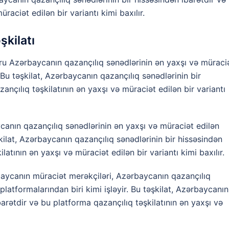
raciət edilən bir variantı kimi baxılır.
kilatı
 Azərbaycanın qazançılıq sənədlərinin ən yaxşı və müraci
. Bu təşkilat, Azərbaycanın qazançılıq sənədlərinin bir
ançılıq təşkilatının ən yaxşı və müraciət edilən bir variantı
canın qazançılıq sənədlərinin ən yaxşı və müraciət edilən
şkilat, Azərbaycanın qazançılıq sənədlərinin bir hissəsindən
latının ən yaxşı və müraciət edilən bir variantı kimi baxılır.
ycanın müraciət merəkçiləri, Azərbaycanın qazançılıq
platformalarından biri kimi işləyir. Bu təşkilat, Azərbaycanın
barətdir və bu platforma qazançılıq təşkilatının ən yaxşı və