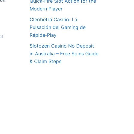
Quick‑Fire Slot Action for the
Modern Player
Cleobetra Casino: La
Pulsación del Gaming de
Rápida‑Play
ət
Slotozen Casino No Deposit
in Australia – Free Spins Guide
& Claim Steps