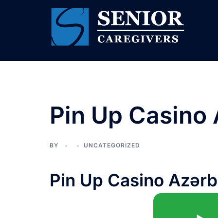
Skip
to
content
Pin Up Casino
BY
UNCATEGORIZED
Pin Up Casino Azər