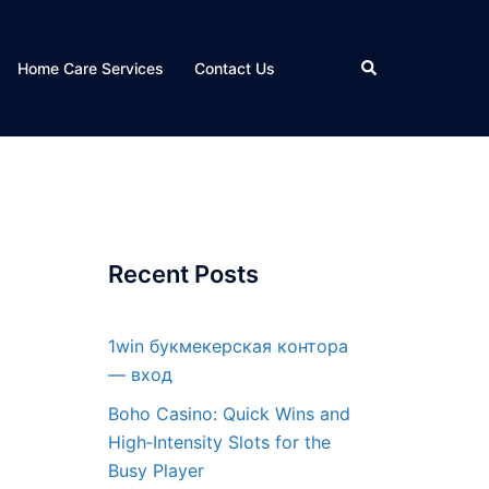
Search
Home Care Services
Contact Us
Recent Posts
1win букмекерская контора
— вход
Boho Casino: Quick Wins and
High‑Intensity Slots for the
Busy Player