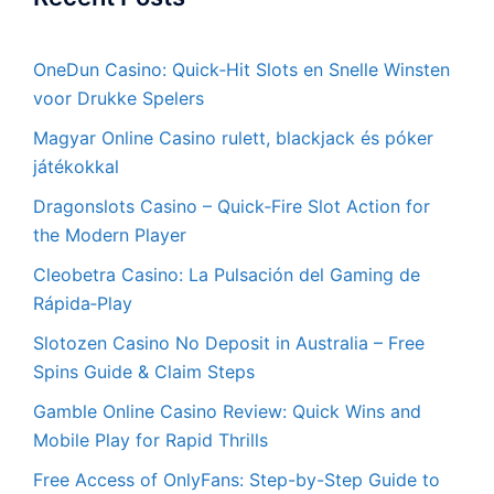
OneDun Casino: Quick‑Hit Slots en Snelle Winsten
voor Drukke Spelers
Magyar Online Casino rulett, blackjack és póker
játékokkal
Dragonslots Casino – Quick‑Fire Slot Action for
the Modern Player
Cleobetra Casino: La Pulsación del Gaming de
Rápida‑Play
Slotozen Casino No Deposit in Australia – Free
Spins Guide & Claim Steps
Gamble Online Casino Review: Quick Wins and
Mobile Play for Rapid Thrills
Free Access of OnlyFans: Step-by-Step Guide to