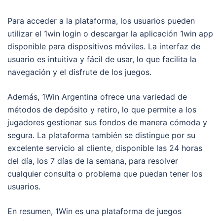
Para acceder a la plataforma, los usuarios pueden
utilizar el 1win login o descargar la aplicación 1win app
disponible para dispositivos móviles. La interfaz de
usuario es intuitiva y fácil de usar, lo que facilita la
navegación y el disfrute de los juegos.
Además, 1Win Argentina ofrece una variedad de
métodos de depósito y retiro, lo que permite a los
jugadores gestionar sus fondos de manera cómoda y
segura. La plataforma también se distingue por su
excelente servicio al cliente, disponible las 24 horas
del día, los 7 días de la semana, para resolver
cualquier consulta o problema que puedan tener los
usuarios.
En resumen, 1Win es una plataforma de juegos