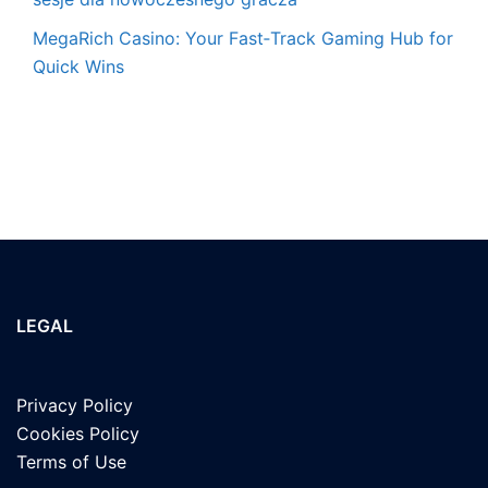
MegaRich Casino: Your Fast‑Track Gaming Hub for
Quick Wins
LEGAL
Privacy Policy
Cookies Policy
Terms of Use