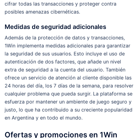
cifrar todas las transacciones y proteger contra
posibles amenazas cibernéticas.
Medidas de seguridad adicionales
Además de la protección de datos y transacciones,
1Win implementa medidas adicionales para garantizar
la seguridad de sus usuarios. Esto incluye el uso de
autenticación de dos factores, que añade un nivel
extra de seguridad a la cuenta del usuario. También
ofrece un servicio de atención al cliente disponible las
24 horas del día, los 7 días de la semana, para resolver
cualquier problema que pueda surgir. La plataforma se
esfuerza por mantener un ambiente de juego seguro y
justo, lo que ha contribuido a su creciente popularidad
en Argentina y en todo el mundo.
Ofertas y promociones en 1Win