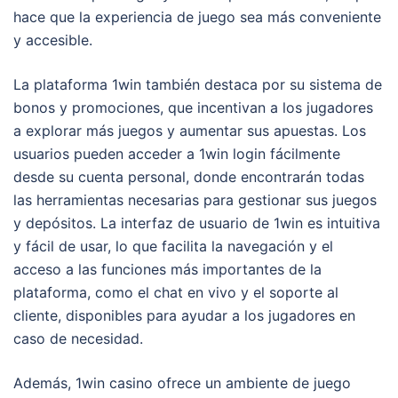
hace que la experiencia de juego sea más conveniente
y accesible.
La plataforma 1win también destaca por su sistema de
bonos y promociones, que incentivan a los jugadores
a explorar más juegos y aumentar sus apuestas. Los
usuarios pueden acceder a 1win login fácilmente
desde su cuenta personal, donde encontrarán todas
las herramientas necesarias para gestionar sus juegos
y depósitos. La interfaz de usuario de 1win es intuitiva
y fácil de usar, lo que facilita la navegación y el
acceso a las funciones más importantes de la
plataforma, como el chat en vivo y el soporte al
cliente, disponibles para ayudar a los jugadores en
caso de necesidad.
Además, 1win casino ofrece un ambiente de juego