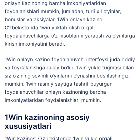
onlayn kazinoning barcha imkoniyatlaridan
foydalanishlari mumkin, jumladan, turli xil o‘yinlar,
bonuslar va aksiyalar. 1Win onlayn kazino
O‘zbekistonda 1win yuklab olish orqali
foydalanuvchilarga o‘z hisoblarini yaratish va o‘yinlarga
kirish imkoniyatini beradi.
1Win onlayn kazino foydalanuvchi interfeysi juda oddiy
va foydalanishga qulay bo‘lib, 1win yukle tugmasi bilan
siz o‘zining sevimli o‘yinlarini o‘ynashni boshlashingiz
mumkin. 1win rasmiy saytiga tashrif buyurgan
foydalanuvchilar onlayn kazinoning barcha
imkoniyatlaridan foydalanishlari mumkin.
1Win kazinoning asosiy
xususiyatlari
1Win kazinosi O‘zbekistonda 1win yukle orqali