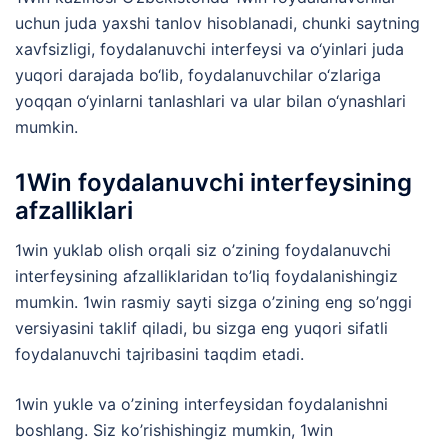
uchun juda yaxshi tanlov hisoblanadi, chunki saytning
xavfsizligi, foydalanuvchi interfeysi va o‘yinlari juda
yuqori darajada bo‘lib, foydalanuvchilar o‘zlariga
yoqqan o‘yinlarni tanlashlari va ular bilan o‘ynashlari
mumkin.
1Win foydalanuvchi interfeysining
afzalliklari
1win yuklab olish orqali siz o’zining foydalanuvchi
interfeysining afzalliklaridan to’liq foydalanishingiz
mumkin. 1win rasmiy sayti sizga o’zining eng so’nggi
versiyasini taklif qiladi, bu sizga eng yuqori sifatli
foydalanuvchi tajribasini taqdim etadi.
1win yukle va o’zining interfeysidan foydalanishni
boshlang. Siz ko’rishishingiz mumkin, 1win