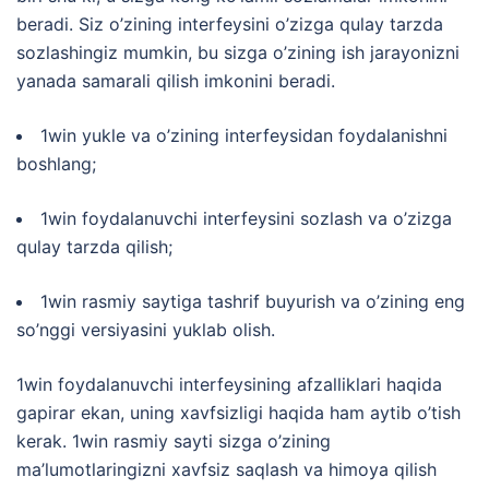
beradi. Siz o’zining interfeysini o’zizga qulay tarzda
sozlashingiz mumkin, bu sizga o’zining ish jarayonizni
yanada samarali qilish imkonini beradi.
1win yukle va o’zining interfeysidan foydalanishni
boshlang;
1win foydalanuvchi interfeysini sozlash va o’zizga
qulay tarzda qilish;
1win rasmiy saytiga tashrif buyurish va o’zining eng
so’nggi versiyasini yuklab olish.
1win foydalanuvchi interfeysining afzalliklari haqida
gapirar ekan, uning xavfsizligi haqida ham aytib o’tish
kerak. 1win rasmiy sayti sizga o’zining
ma’lumotlaringizni xavfsiz saqlash va himoya qilish