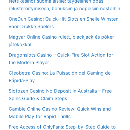
Nettikasinot suomalaisille: täydellinen opas
rekisteröitymiseen, bonuksiin ja nopeisiin nostoihin
OneDun Casino: Quick‑Hit Slots en Snelle Winsten
voor Drukke Spelers
Magyar Online Casino rulett, blackjack és póker
játékokkal
Dragonslots Casino – Quick‑Fire Slot Action for
the Modern Player
Cleobetra Casino: La Pulsación del Gaming de
Rápida‑Play
Slotozen Casino No Deposit in Australia – Free
Spins Guide & Claim Steps
Gamble Online Casino Review: Quick Wins and
Mobile Play for Rapid Thrills
Free Access of OnlyFans: Step-by-Step Guide to