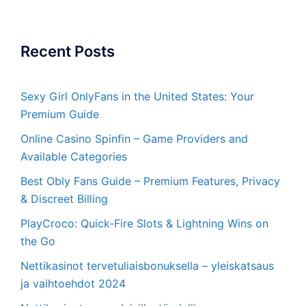
Recent Posts
Sexy Girl OnlyFans in the United States: Your
Premium Guide
Online Casino Spinfin – Game Providers and
Available Categories
Best Obly Fans Guide – Premium Features, Privacy
& Discreet Billing
PlayCroco: Quick‑Fire Slots & Lightning Wins on
the Go
Nettikasinot tervetuliaisbonuksella – yleiskatsaus
ja vaihtoehdot 2024