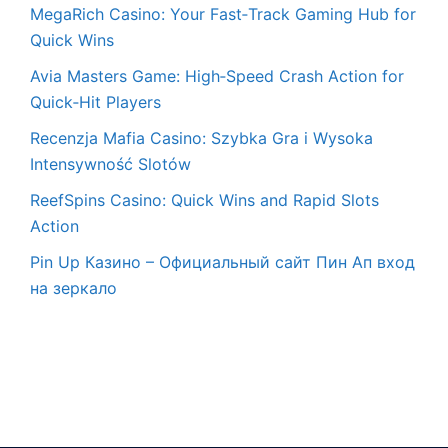
MegaRich Casino: Your Fast‑Track Gaming Hub for
Quick Wins
Avia Masters Game: High‑Speed Crash Action for
Quick‑Hit Players
Recenzja Mafia Casino: Szybka Gra i Wysoka
Intensywność Slotów
ReefSpins Casino: Quick Wins and Rapid Slots
Action
Pin Up Казино – Официальный сайт Пин Ап вход
на зеркало