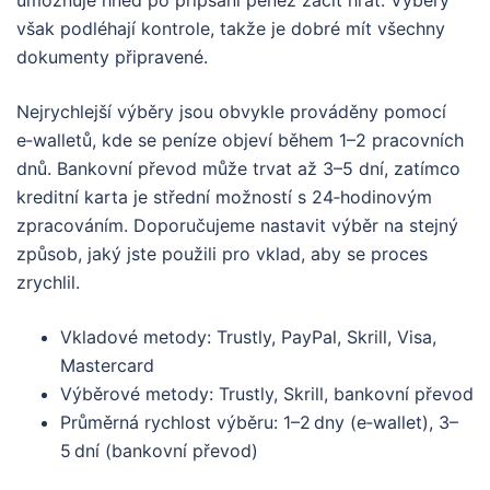
umožňuje hned po připsání peněz začít hrát. Výběry
však podléhají kontrole, takže je dobré mít všechny
dokumenty připravené.
Nejrychlejší výběry jsou obvykle prováděny pomocí
e‑walletů, kde se peníze objeví během 1–2 pracovních
dnů. Bankovní převod může trvat až 3–5 dní, zatímco
kreditní karta je střední možností s 24‑hodinovým
zpracováním. Doporučujeme nastavit výběr na stejný
způsob, jaký jste použili pro vklad, aby se proces
zrychlil.
Vkladové metody: Trustly, PayPal, Skrill, Visa,
Mastercard
Výběrové metody: Trustly, Skrill, bankovní převod
Průměrná rychlost výběru: 1–2 dny (e‑wallet), 3–
5 dní (bankovní převod)