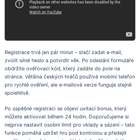
Registrace trvá jen pár minut – stačí zadat e‑mail,
zvolit silné heslo a potvrdit věk. Po odeslání formuláře
obdržíte ověřovací kód, který zadáte do pole na
stránce. Většina českých hráčů používá mobilní telefon
pro rychlé ověření, ale e‑mailová verze funguje stejně
spolehlivě.
Po úspěšné registraci se objeví uvítací bonus, který
můžete aktivovat během 24 hodin. Doporučujeme si
nejprve nastavit osobní limit pro vklady a sázení – tato
funkce pomáhá udržet hru pod kontrolou a předejít