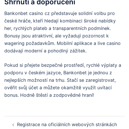
Shrnutí a doporučení
Bankonbet casino cz představuje solidní volbu pro
české hráče, kteří hledají kombinaci široké nabídky
her, rychlých plateb a transparentních podmínek.
Bonusy jsou atraktivní, ale vyžadují pozornost k
wagering požadavkům. Mobilní aplikace a live casino
dodávají moderní a pohodlný zážitek.
Pokud si přejete bezpečné prostředí, rychlé výplaty a
podporu v českém jazyce, Bankonbet je jednou z
nejlepších možností na trhu. Stačí se zaregistrovat,
ověřit svůj účet a můžete okamžitě využít uvítací
bonus. Hodně štěstí a zodpovědné hraní!
Post
Registrace na oficiálních webových stránkách
navigation