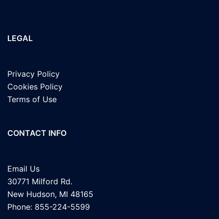
LEGAL
Privacy Policy
Cookies Policy
Terms of Use
CONTACT INFO
Email Us
30771 Milford Rd.
New Hudson, MI 48165
Phone:
855-224-5599