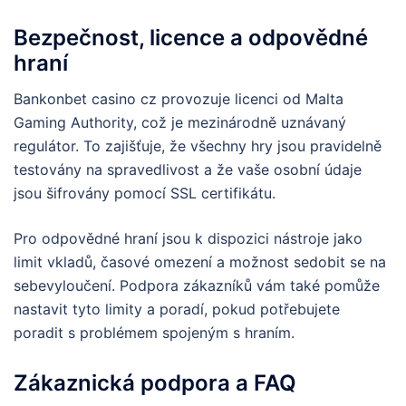
Bezpečnost, licence a odpovědné
hraní
Bankonbet casino cz provozuje licenci od Malta
Gaming Authority, což je mezinárodně uznávaný
regulátor. To zajišťuje, že všechny hry jsou pravidelně
testovány na spravedlivost a že vaše osobní údaje
jsou šifrovány pomocí SSL certifikátu.
Pro odpovědné hraní jsou k dispozici nástroje jako
limit vkladů, časové omezení a možnost sedobit se na
sebevyloučení. Podpora zákazníků vám také pomůže
nastavit tyto limity a poradí, pokud potřebujete
poradit s problémem spojeným s hraním.
Zákaznická podpora a FAQ