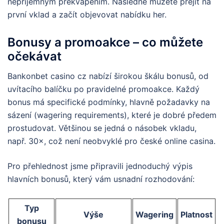
nepříjemným překvapením. Následně můžete přejít na
první vklad a začít objevovat nabídku her.
Bonusy a promoakce – co můžete
očekávat
Bankonbet casino cz nabízí širokou škálu bonusů, od
uvítacího balíčku po pravidelné promoakce. Každý
bonus má specifické podmínky, hlavně požadavky na
sázení (wagering requirements), které je dobré předem
prostudovat. Většinou se jedná o násobek vkladu,
např. 30×, což není neobvyklé pro české online casina.
Pro přehlednost jsme připravili jednoduchý výpis
hlavních bonusů, který vám usnadní rozhodování:
Typ
Výše
Wagering
Platnost
bonusu