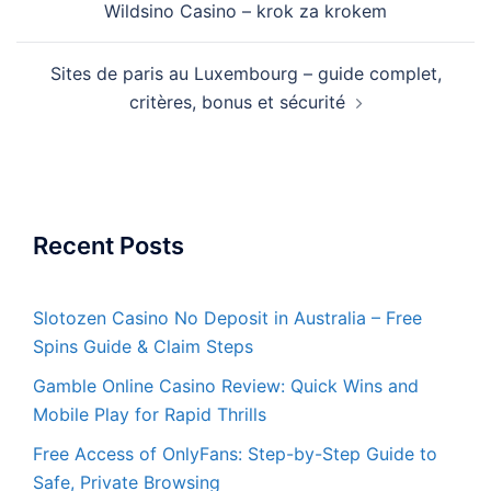
Wildsino Casino – krok za krokem
Sites de paris au Luxembourg – guide complet,
critères, bonus et sécurité
Recent Posts
Slotozen Casino No Deposit in Australia – Free
Spins Guide & Claim Steps
Gamble Online Casino Review: Quick Wins and
Mobile Play for Rapid Thrills
Free Access of OnlyFans: Step-by-Step Guide to
Safe, Private Browsing