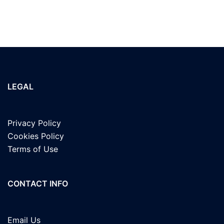
LEGAL
Privacy Policy
Cookies Policy
Terms of Use
CONTACT INFO
Email Us