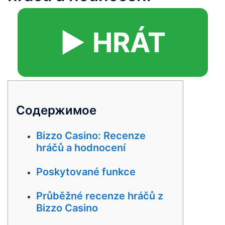
▶️ HRÁT
Содержимое
Bizzo Casino: Recenze
hráčů a hodnocení
Poskytované funkce
Průběžné recenze hráčů z
Bizzo Casino