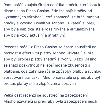
Řadu hráčů zaujala široká nabídka hraček, které jsou k
dispozici na Bizzo Casino. Zde lze najít hračky od
významných výrobceů, což znamená, že hráči mohou
hračky s vysokou kvalitou. Mnoho uživatelů si přejí,
aby byla nabídka stále rozšiřována a aktualizována,
aby byla vždy aktuální a atraktivní.
Recenze hráčů z Bizzo Casino se často soustředí na
rychlost a efektivitu platby. Mnoho uživatelů si přejí,
aby byl proces platby snadný a rychlý. Bizzo Casino
se snaží poskytnout nejlepší možné zkušenosti s
platbami, což zahrnuje různé způsoby platby a rychlou
zpracování transakcí. Mnoho uživatelů si přejí, aby byl
proces platby stále zlepšován a upraven.
Velká část recenzí se soustředí na zabezpečení.
Mnoho uživatelů si přejí, aby byla zabezpečení jejich