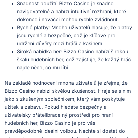
Snadnost použití: Bizzo Casino je snadno
navigovatelné a nabízí intuitivní rozhraní, které
dokonce i nováčci mohou rychle zvládnout.
Rychlé platby: Mnoho uživatelů hlasuje, že platby
jsou rychlé a bezpečné, což je klíčové pro
udržení důvěry mezi hráči a kasinem.
Široká nabídka her: Bizzo Casino nabízí širokou
škálu hudebních her, což zajišťuje, že každý hráč
najde něco, co mu líbí.
Na základě hodnocení mnoha uživatelů je zřejmé, že
Bizzo Casino nabízí skvělou zkušenost. Hraje se s ním
jako s zkušeným společníkem, který vám poskytuje
užitek a zábavu. Pokud hledáte bezpečný a
uživatelsky přátellbrace ný prostředí pro hraní
hudebních her, Bizzo Casino je pro vás
pravděpodobně ideální volbou. Nechte si dostat do