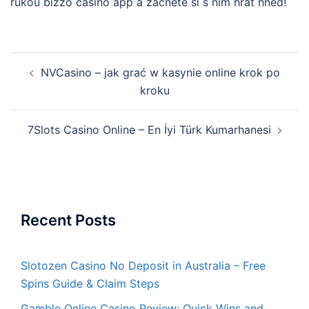
rukou bizzo casino app a začněte si s ním hrát hned!
Post
NVCasino – jak grać w kasynie online krok po
navigation
kroku
7Slots Casino Online – En İyi Türk Kumarhanesi
Recent Posts
Slotozen Casino No Deposit in Australia – Free
Spins Guide & Claim Steps
Gamble Online Casino Review: Quick Wins and