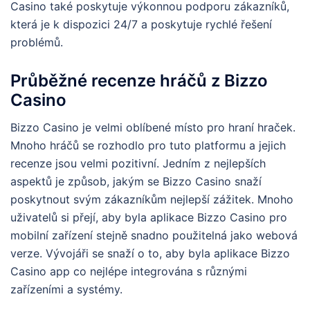
Casino také poskytuje výkonnou podporu zákazníků,
která je k dispozici 24/7 a poskytuje rychlé řešení
problémů.
Průběžné recenze hráčů z Bizzo
Casino
Bizzo Casino je velmi oblíbené místo pro hraní hraček.
Mnoho hráčů se rozhodlo pro tuto platformu a jejich
recenze jsou velmi pozitivní. Jedním z nejlepších
aspektů je způsob, jakým se Bizzo Casino snaží
poskytnout svým zákazníkům nejlepší zážitek. Mnoho
uživatelů si přejí, aby byla aplikace Bizzo Casino pro
mobilní zařízení stejně snadno použitelná jako webová
verze. Vývojáři se snaží o to, aby byla aplikace Bizzo
Casino app co nejlépe integrována s různými
zařízeními a systémy.