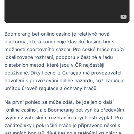
Boomerang bet online casino je relativně nová
platforma, která kombinuje klasické kasino hry s
možností sportovního sázení. Pro české hráče nabízí
lokalizované rozhraní, podporu v češtině a řadu
platebních metod, které jsou v ČR nejčastěji
používané. Díky licenci z Curaçao má provozovatel
povolení k provozování online hazardu, což zaručuje
určitou úroveň regulace a ochrany hráčů.
Na první pohled se může zdát, že jde jen o další
„online casino“, ale Boomerang bet vyniká především
svým uživatelským rozhraním a rychlostí výplat. Pro
začátečníky i pokročilé hráče je připraveno několik
vstupních bonusů, živé kasino s reálnými krupiéry a