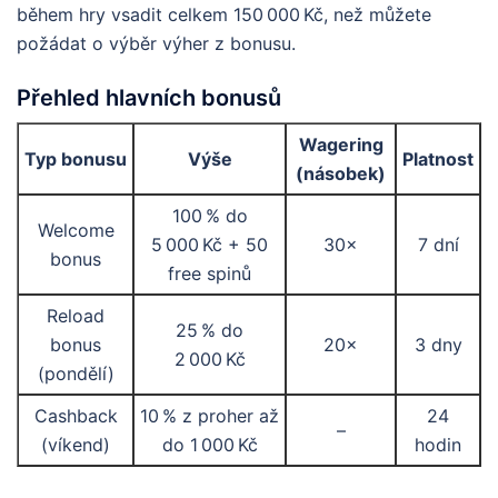
během hry vsadit celkem 150 000 Kč, než můžete
požádat o výběr výher z bonusu.
Přehled hlavních bonusů
Wagering
Typ bonusu
Výše
Platnost
(násobek)
100 % do
Welcome
5 000 Kč + 50
30×
7 dní
bonus
free spinů
Reload
25 % do
bonus
20×
3 dny
2 000 Kč
(pondělí)
Cashback
10 % z proher až
24
–
(víkend)
do 1 000 Kč
hodin