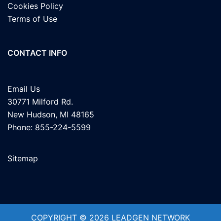
Cookies Policy
Terms of Use
CONTACT INFO
Email Us
30771 Milford Rd.
New Hudson, MI 48165
Phone:
855-224-5599
Sitemap
COPYRIGHT © 2026 LEADGEN NETWORK