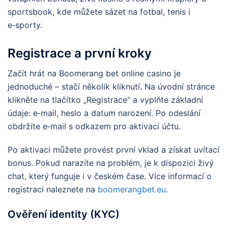
sportsbook, kde můžete sázet na fotbal, tenis i
e‑sporty.
Registrace a první kroky
Začít hrát na Boomerang bet online casino je
jednoduché – stačí několik kliknutí. Na úvodní stránce
klikněte na tlačítko „Registrace“ a vyplňte základní
údaje: e‑mail, heslo a datum narození. Po odeslání
obdržíte e‑mail s odkazem pro aktivaci účtu.
Po aktivaci můžete provést první vklad a získat uvítací
bonus. Pokud narazíte na problém, je k dispozici živý
chat, který funguje i v českém čase. Více informací o
registraci naleznete na
boomerangbet.eu
.
Ověření identity (KYC)