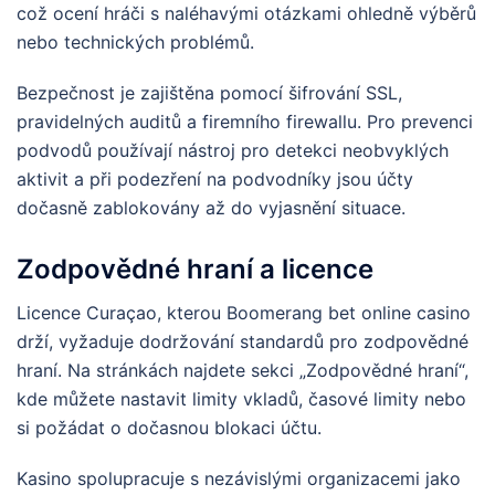
což ocení hráči s naléhavými otázkami ohledně výběrů
nebo technických problémů.
Bezpečnost je zajištěna pomocí šifrování SSL,
pravidelných auditů a firemního firewallu. Pro prevenci
podvodů používají nástroj pro detekci neobvyklých
aktivit a při podezření na podvodníky jsou účty
dočasně zablokovány až do vyjasnění situace.
Zodpovědné hraní a licence
Licence Curaçao, kterou Boomerang bet online casino
drží, vyžaduje dodržování standardů pro zodpovědné
hraní. Na stránkách najdete sekci „Zodpovědné hraní“,
kde můžete nastavit limity vkladů, časové limity nebo
si požádat o dočasnou blokaci účtu.
Kasino spolupracuje s nezávislými organizacemi jako