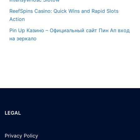
ReefSpins Casino: Quick Wins and Rapid Slots
Action
Pin Up Казино – Официальный сайт Пин Ап вход
на зеркало
LEGAL
Privacy Policy