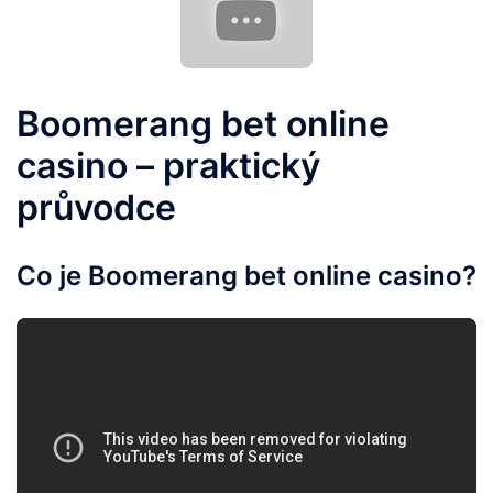
Boomerang bet online
casino – praktický
průvodce
Co je Boomerang bet online casino?