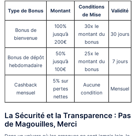
Conditions
Type de Bonus
Montant
Validité
de Mise
100%
30x le
Bonus de
jusqu’à
montant du
30 jours
bienvenue
200€
bonus
50%
25x le
Bonus de dépôt
jusqu’à
montant du
7 jours
hebdomadaire
100€
bonus
5% sur
Cashback
Aucune
pertes
Mensuel
mensuel
condition
nettes
La Sécurité et la Transparence : Pas
de Magouilles, Merci
Dans un univers où les arnaques ne sont jamais loin, le