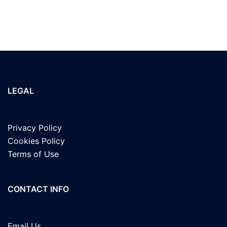
LEGAL
Privacy Policy
Cookies Policy
Terms of Use
CONTACT INFO
Email Us