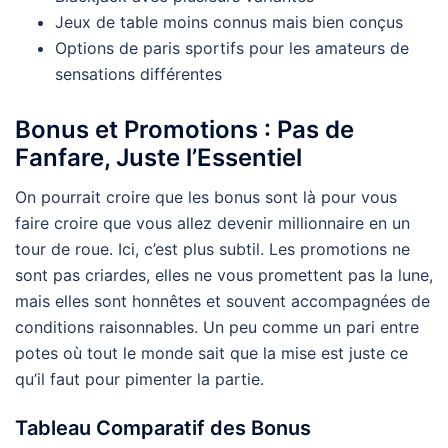
Jeux de table moins connus mais bien conçus
Options de paris sportifs pour les amateurs de
sensations différentes
Bonus et Promotions : Pas de
Fanfare, Juste l’Essentiel
On pourrait croire que les bonus sont là pour vous
faire croire que vous allez devenir millionnaire en un
tour de roue. Ici, c’est plus subtil. Les promotions ne
sont pas criardes, elles ne vous promettent pas la lune,
mais elles sont honnêtes et souvent accompagnées de
conditions raisonnables. Un peu comme un pari entre
potes où tout le monde sait que la mise est juste ce
qu’il faut pour pimenter la partie.
Tableau Comparatif des Bonus