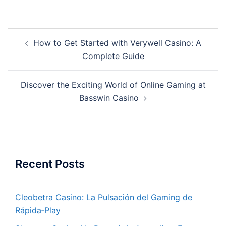
Post
How to Get Started with Verywell Casino: A
navigation
Complete Guide
Discover the Exciting World of Online Gaming at
Basswin Casino
Recent Posts
Cleobetra Casino: La Pulsación del Gaming de
Rápida‑Play