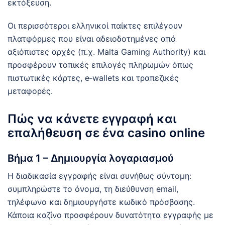
εκτόξευση.
Οι περισσότεροι ελληνικοί παίκτες επιλέγουν
πλατφόρμες που είναι αδειοδοτημένες από
αξιόπιστες αρχές (π.χ. Malta Gaming Authority) και
προσφέρουν τοπικές επιλογές πληρωμών όπως
πιστωτικές κάρτες, e‑wallets και τραπεζικές
μεταφορές.
Πώς να κάνετε εγγραφή και
επαλήθευση σε ένα casino online
Βήμα 1 – Δημιουργία λογαριασμού
Η διαδικασία εγγραφής είναι συνήθως σύντομη:
συμπληρώστε το όνομα, τη διεύθυνση email,
τηλέφωνο και δημιουργήστε κωδικό πρόσβασης.
Κάποια καζίνο προσφέρουν δυνατότητα εγγραφής με