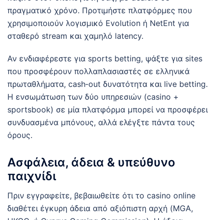
πραγματικό χρόνο. Προτιμήστε πλατφόρμες που
χρησιμοποιούν λογισμικό Evolution ή NetEnt για
σταθερό stream και χαμηλό latency.
Αν ενδιαφέρεστε για sports betting, ψάξτε για sites
που προσφέρουν πολλαπλασιαστές σε ελληνικά
πρωταθλήματα, cash‑out δυνατότητα και live betting.
Η ενσωμάτωση των δύο υπηρεσιών (casino +
sportsbook) σε μία πλατφόρμα μπορεί να προσφέρει
συνδυασμένα μπόνους, αλλά ελέγξτε πάντα τους
όρους.
Ασφάλεια, άδεια & υπεύθυνο
παιχνίδι
Πριν εγγραφείτε, βεβαιωθείτε ότι το casino online
διαθέτει έγκυρη άδεια από αξιόπιστη αρχή (MGA,