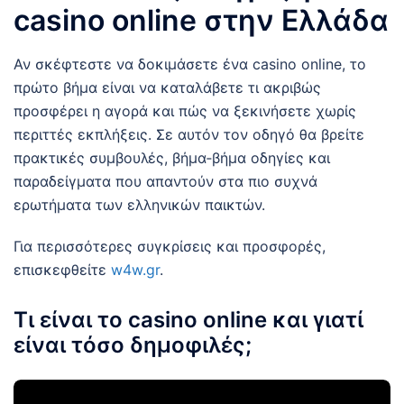
casino online στην Ελλάδα
Αν σκέφτεστε να δοκιμάσετε ένα casino online, το
πρώτο βήμα είναι να καταλάβετε τι ακριβώς
προσφέρει η αγορά και πώς να ξεκινήσετε χωρίς
περιττές εκπλήξεις. Σε αυτόν τον οδηγό θα βρείτε
πρακτικές συμβουλές, βήμα‑βήμα οδηγίες και
παραδείγματα που απαντούν στα πιο συχνά
ερωτήματα των ελληνικών παικτών.
Για περισσότερες συγκρίσεις και προσφορές,
επισκεφθείτε
w4w.gr
.
Τι είναι το casino online και γιατί
είναι τόσο δημοφιλές;