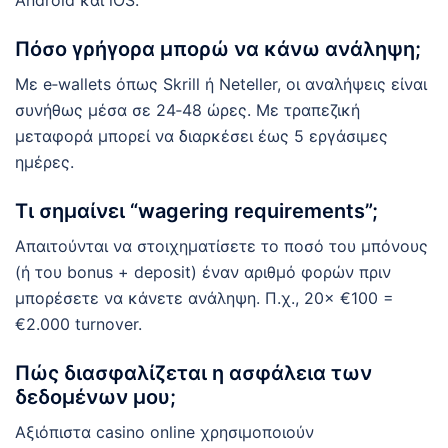
Android και iOS.
Πόσο γρήγορα μπορώ να κάνω ανάληψη;
Με e‑wallets όπως Skrill ή Neteller, οι αναλήψεις είναι
συνήθως μέσα σε 24‑48 ώρες. Με τραπεζική
μεταφορά μπορεί να διαρκέσει έως 5 εργάσιμες
ημέρες.
Τι σημαίνει “wagering requirements”;
Απαιτούνται να στοιχηματίσετε το ποσό του μπόνους
(ή του bonus + deposit) έναν αριθμό φορών πριν
μπορέσετε να κάνετε ανάληψη. Π.χ., 20× €100 =
€2.000 turnover.
Πώς διασφαλίζεται η ασφάλεια των
δεδομένων μου;
Αξιόπιστα casino online χρησιμοποιούν