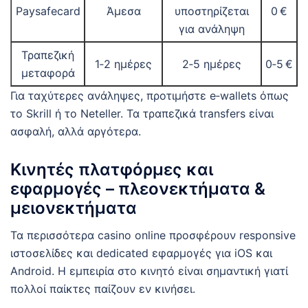
Paysafecard
Άμεσα
υποστηρίζεται
0 €
για ανάληψη
Τραπεζική
1‑2 ημέρες
2‑5 ημέρες
0‑5 €
μεταφορά
Για ταχύτερες ανάληψες, προτιμήστε e‑wallets όπως
το Skrill ή το Neteller. Τα τραπεζικά transfers είναι
ασφαλή, αλλά αργότερα.
Κινητές πλατφόρμες και
εφαρμογές – πλεονεκτήματα &
μειονεκτήματα
Τα περισσότερα casino online προσφέρουν responsive
ιστοσελίδες και dedicated εφαρμογές για iOS και
Android. Η εμπειρία στο κινητό είναι σημαντική γιατί
πολλοί παίκτες παίζουν εν κινήσει.