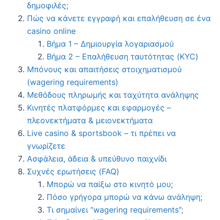
δημοφιλές;
Πώς να κάνετε εγγραφή και επαλήθευση σε ένα
casino online
Βήμα 1 – Δημιουργία λογαριασμού
Βήμα 2 – Επαλήθευση ταυτότητας (KYC)
Μπόνους και απαιτήσεις στοιχηματισμού
(wagering requirements)
Μεθόδους πληρωμής και ταχύτητα ανάληψης
Κινητές πλατφόρμες και εφαρμογές –
πλεονεκτήματα & μειονεκτήματα
Live casino & sportsbook – τι πρέπει να
γνωρίζετε
Ασφάλεια, άδεια & υπεύθυνο παιχνίδι
Συχνές ερωτήσεις (FAQ)
Μπορώ να παίξω στο κινητό μου;
Πόσο γρήγορα μπορώ να κάνω ανάληψη;
Τι σημαίνει “wagering requirements”;