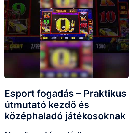
Esport fogadás – Praktikus
útmutató kezdő és
középhaladó játékosoknak