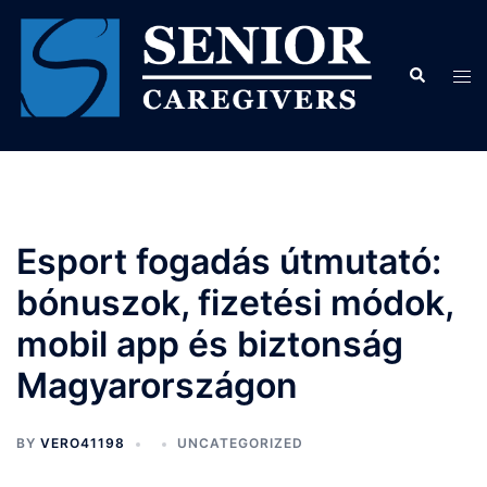
Skip
to
content
Search
Tog
men
Esport fogadás útmutató:
bónuszok, fizetési módok,
mobil app és biztonság
Magyarországon
BY
VERO41198
UNCATEGORIZED