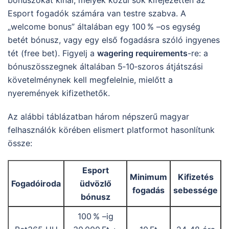
bónuszokat kínál, melyek közül sok kifejezetten az
Esport fogadók számára van testre szabva. A
„welcome bonus” általában egy 100 % –os egység
betét bónusz, vagy egy első fogadásra szóló ingyenes
tét (free bet). Figyelj a
wagering requirements
-re: a
bónuszösszegnek általában 5‑10‑szoros átjátszási
követelménynek kell megfelelnie, mielőtt a
nyeremények kifizethetők.
Az alábbi táblázatban három népszerű magyar
felhasználók körében elismert platformot hasonlítunk
össze:
Esport
Minimum
Kifizetés
Fogadóiroda
üdvözlő
fogadás
sebessége
bónusz
100 % –ig