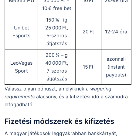
Bet365 HU
30 000 Ft +
10 Ft
24‑48 óra
10 € free bet
150 % –ig
Unibet
25 000 Ft,
20 Ft
12‑24 óra
Esports
5‑szoros
átjátszás
200 % –ig
azonnali
LeoVegas
40 000 Ft,
15 Ft
(instant
Sport
7‑szoros
payouts)
átjátszás
Válassz olyan bónuszt, amelyiknek a
wagering
requirements
alacsony, és a kifizetési idő a számodra
elfogadható.
Fizetési módszerek és kifizetés
A magyar játékosok leggyakrabban bankkártyát,