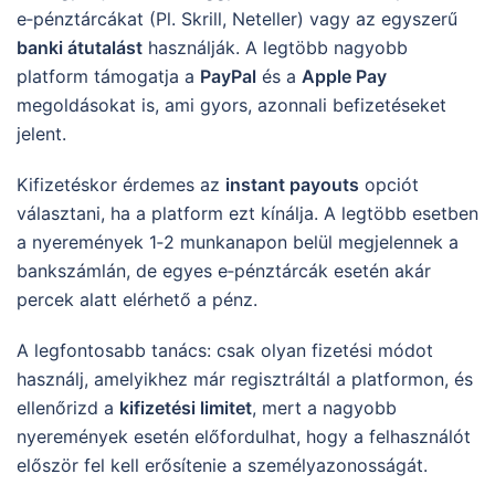
e‑pénztárcákat (Pl. Skrill, Neteller) vagy az egyszerű
banki átutalást
használják. A legtöbb nagyobb
platform támogatja a
PayPal
és a
Apple Pay
megoldásokat is, ami gyors, azonnali befizetéseket
jelent.
Kifizetéskor érdemes az
instant payouts
opciót
választani, ha a platform ezt kínálja. A legtöbb esetben
a nyeremények 1‑2 munkanapon belül megjelennek a
bankszámlán, de egyes e‑pénztárcák esetén akár
percek alatt elérhető a pénz.
A legfontosabb tanács: csak olyan fizetési módot
használj, amelyikhez már regisztráltál a platformon, és
ellenőrizd a
kifizetési limitet
, mert a nagyobb
nyeremények esetén előfordulhat, hogy a felhasználót
először fel kell erősítenie a személyazonosságát.