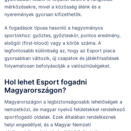
mérkőzésekre, mivel a közösség élénk és a
nyeremények gyorsan kifizethetők.
A fogadások típusa hasonló a hagyományos
sportokhoz: győztes, győzteskör, pontos eredmény,
elsőgól (first‑blood) vagy a körök száma. A
legfontosabb különbség az, hogy az Esport piaca
gyorsabban változik, új csapatok és játékfrissítések
folyamatosan befolyásolják a valószínűségeket.
Hol lehet Esport fogadni
Magyarországon?
Magyarországon a legbiztonságosabb lehetőségek a
nemzetközi, de magyar nyelvű felületekkel rendelkező
sportfogadó oldalak. Ezek általában rendelkeznek
helyi engedéllyel, és a Magyar Nemzeti