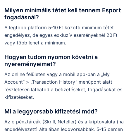
Milyen minimális tétet kell tennem Esport
fogadásnál?
A legtöbb platform 5‑10 Ft közötti minimum tétet
engedélyez, de egyes exkluzív eseményeknél 20 Ft
vagy több lehet a minimum.
Hogyan tudom nyomon követni a
nyereményeimet?
Az online felületen vagy a mobil app-ban a „My
Account” > „Transaction History” menüpont alatt
részletesen láthatod a befizetéseket, fogadásokat és
kifizetéseket.
Mi a leggyorsabb kifizetési mód?
Az e‑pénztárcák (Skrill, Neteller) és a kriptovaluta (ha
engedélyezett) általában leggyorsabbak, 5‑15 percen