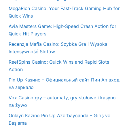
MegaRich Casino: Your Fast‑Track Gaming Hub for
Quick Wins
Avia Masters Game: High‑Speed Crash Action for
Quick‑Hit Players
Recenzja Mafia Casino: Szybka Gra i Wysoka
Intensywność Slotów
ReefSpins Casino: Quick Wins and Rapid Slots
Action
Pin Up Казино – Официальный сайт Пин Ап вход
на зеркало
Vox Casino gry – automaty, gry stołowe i kasyno
na żywo
Onlayn Kazino Pin Up Azərbaycanda – Giriş və
Başlama