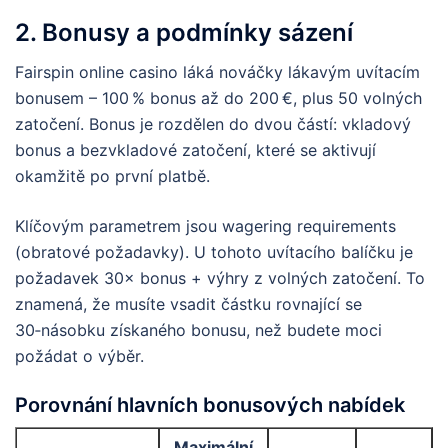
2. Bonusy a podmínky sázení
Fairspin online casino láká nováčky lákavým uvítacím
bonusem – 100 % bonus až do 200 €, plus 50 volných
zatočení. Bonus je rozdělen do dvou částí: vkladový
bonus a bezvkladové zatočení, které se aktivují
okamžitě po první platbě.
Klíčovým parametrem jsou wagering requirements
(obratové požadavky). U tohoto uvítacího balíčku je
požadavek 30× bonus + výhry z volných zatočení. To
znamená, že musíte vsadit částku rovnající se
30‑násobku získaného bonusu, než budete moci
požádat o výběr.
Porovnání hlavních bonusových nabídek
Maximální