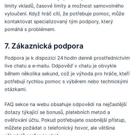
limity vkladů, časové limity a možnost samovolného
vyloučení. Když hráč cítí, že potřebuje pomoc, může
kontaktovat specializovaný tým podpory, který
pomáhá s problémem.
7. Zákaznická podpora
Podpora je k dispozici 24 hodin denně prostřednictvím
live chatu a e‑mailu. Odpověď v chatu je obvykle
během několika sekund, což je výhoda pro hráče, kteří
potřebují rychlou pomoc s výběrem nebo technickými
otázkami.
FAQ sekce na webu obsahuje odpovědi na nejčastější
dotazy týkající se bonusů, platebních metod a
ověřování účtu. Pokud potřebujete osobnější přístup,
můžete požádat o telefonický hovor, ale většina