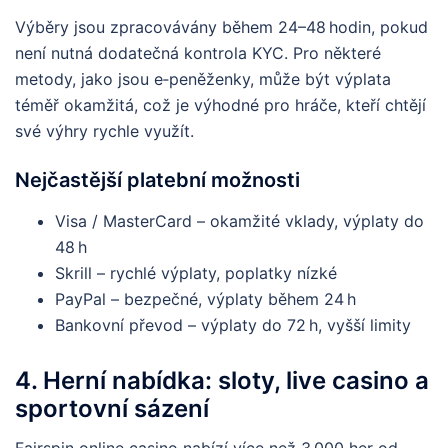
Výběry jsou zpracovávány během 24–48 hodin, pokud
není nutná dodatečná kontrola KYC. Pro některé
metody, jako jsou e‑peněženky, může být výplata
téměř okamžitá, což je výhodné pro hráče, kteří chtějí
své výhry rychle využít.
Nejčastější platební možnosti
Visa / MasterCard – okamžité vklady, výplaty do
48 h
Skrill – rychlé výplaty, poplatky nízké
PayPal – bezpečné, výplaty během 24 h
Bankovní převod – výplaty do 72 h, vyšší limity
4. Herní nabídka: sloty, live casino a
sportovní sázení
Fairspin online casino nabízí více než 3 000 her od