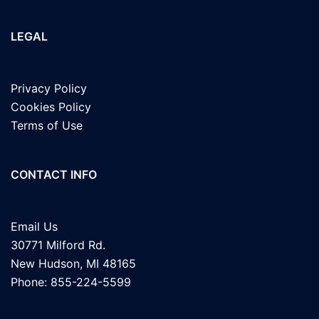
LEGAL
Privacy Policy
Cookies Policy
Terms of Use
CONTACT INFO
Email Us
30771 Milford Rd.
New Hudson, MI 48165
Phone:
855-224-5599