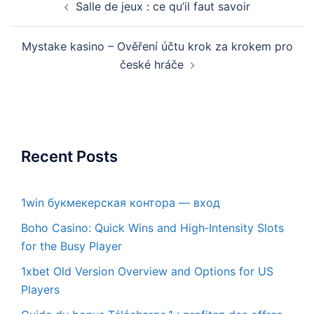
Salle de jeux : ce qu’il faut savoir
navigation
Mystake kasino – Ověření účtu krok za krokem pro
české hráče
Recent Posts
1win букмекерская контора — вход
Boho Casino: Quick Wins and High‑Intensity Slots
for the Busy Player
1xbet Old Version Overview and Options for US
Players