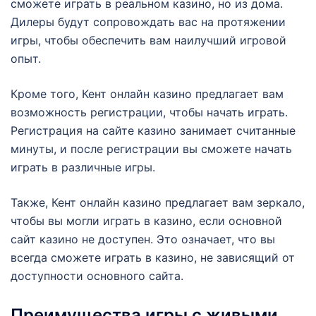
сможете играть в реальном казино, но из дома.
Дилеры будут сопровождать вас на протяжении
игры, чтобы обеспечить вам наилучший игровой
опыт.
Кроме того, Кент онлайн казино предлагает вам
возможность регистрации, чтобы начать играть.
Регистрация на сайте казино занимает считанные
минуты, и после регистрации вы сможете начать
играть в различные игры.
Также, Кент онлайн казино предлагает вам зеркало,
чтобы вы могли играть в казино, если основной
сайт казино не доступен. Это означает, что вы
всегда сможете играть в казино, не зависящий от
доступности основного сайта.
Преимущества игры с живыми