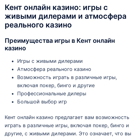
Кент онлайн казино: игры с
живыми дилерами и атмосфера
реального казино
Преимущества игры в Кент онлайн
казино
Игры с живыми дилерами
Атмосфера реального казино
Возможность играть в различные игры,
включая покер, бинго и другие
Профессиональные дилеры
Большой выбор игр
Кент онлайн казино предлагает вам возможность
играть в различные игры, включая покер, бинго и
другие, с живыми дилерами. Это означает, что вы