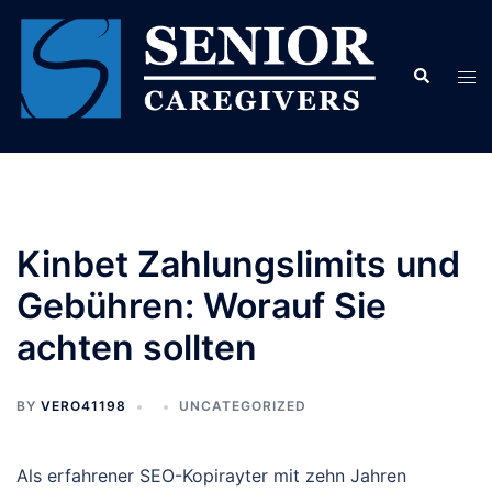
Skip
to
content
Search
Tog
men
Kinbet Zahlungslimits und
Gebühren: Worauf Sie
achten sollten
BY
VERO41198
UNCATEGORIZED
Als erfahrener SEO-Kopiraуter mit zehn Jahren