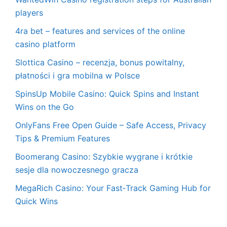
players
4ra bet – features and services of the online
casino platform
Slottica Casino – recenzja, bonus powitalny,
płatności i gra mobilna w Polsce
SpinsUp Mobile Casino: Quick Spins and Instant
Wins on the Go
OnlyFans Free Open Guide – Safe Access, Privacy
Tips & Premium Features
Boomerang Casino: Szybkie wygrane i krótkie
sesje dla nowoczesnego gracza
MegaRich Casino: Your Fast‑Track Gaming Hub for
Quick Wins