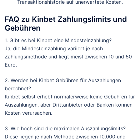
Transaktionshistorie auf unerwartete Kosten.
FAQ zu Kinbet Zahlungslimits und
Gebühren
1. Gibt es bei Kinbet eine Mindesteinzahlung?
Ja, die Mindesteinzahlung variiert je nach
Zahlungsmethode und liegt meist zwischen 10 und 50
Euro.
2. Werden bei Kinbet Gebühren für Auszahlungen
berechnet?
Kinbet selbst erhebt normalerweise keine Gebühren für
Auszahlungen, aber Drittanbieter oder Banken können
Kosten verursachen.
3. Wie hoch sind die maximalen Auszahlungslimits?
Diese liegen je nach Methode zwischen 10.000 und