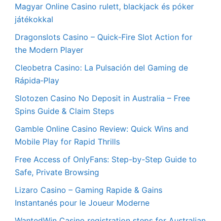
Magyar Online Casino rulett, blackjack és póker
játékokkal
Dragonslots Casino – Quick‑Fire Slot Action for
the Modern Player
Cleobetra Casino: La Pulsación del Gaming de
Rápida‑Play
Slotozen Casino No Deposit in Australia – Free
Spins Guide & Claim Steps
Gamble Online Casino Review: Quick Wins and
Mobile Play for Rapid Thrills
Free Access of OnlyFans: Step-by-Step Guide to
Safe, Private Browsing
Lizaro Casino – Gaming Rapide & Gains
Instantanés pour le Joueur Moderne
WantedWin Casino registration steps for Australian