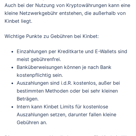
Auch bei der Nutzung von Kryptowährungen kann eine
kleine Netzwerkgebühr entstehen, die außerhalb von
Kinbet liegt.
Wichtige Punkte zu Gebühren bei Kinbet:
Einzahlungen per Kreditkarte und E-Wallets sind
meist gebührenfrei.
Banküberweisungen können je nach Bank
kostenpflichtig sein.
Auszahlungen sind i.d.R. kostenlos, außer bei
bestimmten Methoden oder bei sehr kleinen
Beträgen.
Intern kann Kinbet Limits für kostenlose
Auszahlungen setzen, darunter fallen kleine
Gebühren an.