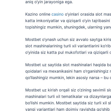
aniq o‘yin jarayoniga ega.
Kazino online
casino
o‘yinlari orasida slot mas
katta imkoniyatlar va qiziqarli o‘yin tajribasin
topishingiz mumkin, shuningdek, ularning yang
Mostbet o‘ynash uchun siz avvalo saytga kirish
slot mashinalarining turli xil variantlarini ko‘r
o‘yinida siz katta pul mukofotlari va qiziqarli 
Mostbet uz saytida slot mashinalari haqida ba
qoidalari va mexanikasini ham o‘rganishingiz mu
qo‘llashingiz mumkin, lekin asosiy narsa – bu o
Mostbet uz kirish orqali siz o‘zining sevimli 
mashinalari turli xil tematikalar va dizaynlar
bo‘lishi mumkin. Mostbet saytida siz turli xil
yangi variantlari ham doimiy ravishda qo‘shib