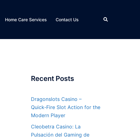
Search
Home Care Services
Contact Us
Recent Posts
Dragonslots Casino –
Quick‑Fire Slot Action for the
Modern Player
Cleobetra Casino: La
Pulsación del Gaming de