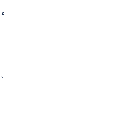
iz
n,