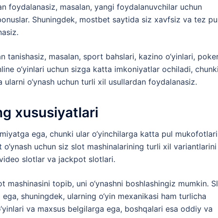
rdan foydalanasiz, masalan, yangi foydalanuvchilar uchun
n bonuslar. Shuningdek, mostbet saytida siz xavfsiz va tez pu
nasiz.
lan tanishasiz, masalan, sport bahslari, kazino o‘yinlari, poke
nline o‘yinlari uchun sizga katta imkoniyatlar ochiladi, chunk
va ularni o‘ynash uchun turli xil usullardan foydalanasiz.
ng xususiyatlari
miyatga ega, chunki ular o‘yinchilarga katta pul mukofotlari
t o‘ynash uchun siz slot mashinalarining turli xil variantlarini
ideo slotlar va jackpot slotlari.
slot mashinasini topib, uni o‘ynashni boshlashingiz mumkin. S
ga ega, shuningdek, ularning o‘yin mexanikasi ham turlicha
o‘yinlari va maxsus belgilarga ega, boshqalari esa oddiy va