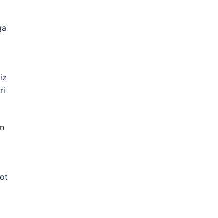
ga
iz
ri
in
lot