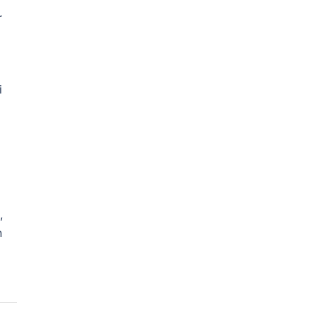
r
i
,
n