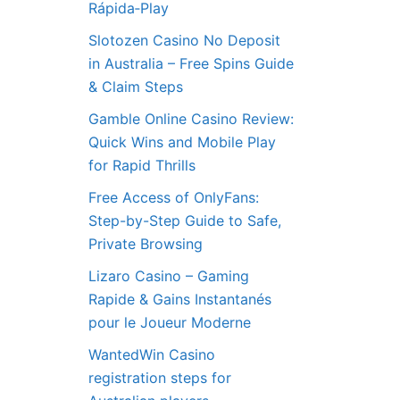
Rápida‑Play
Slotozen Casino No Deposit
in Australia – Free Spins Guide
& Claim Steps
Gamble Online Casino Review:
Quick Wins and Mobile Play
for Rapid Thrills
Free Access of OnlyFans:
Step-by-Step Guide to Safe,
Private Browsing
Lizaro Casino – Gaming
Rapide & Gains Instantanés
pour le Joueur Moderne
WantedWin Casino
registration steps for