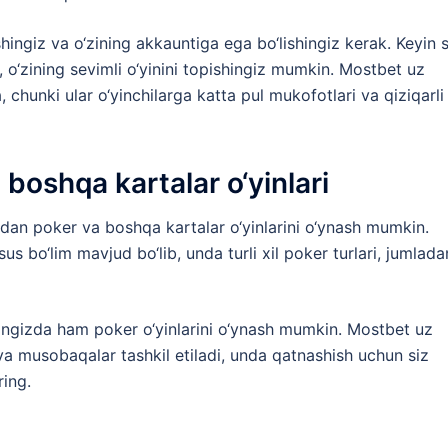
ingiz va o‘zining akkauntiga ega bo‘lishingiz kerak. Keyin s
rib, o‘zining sevimli o‘yinini topishingiz mumkin. Mostbet uz
 chunki ular o‘yinchilarga katta pul mukofotlari va qiziqarli
boshqa kartalar o‘yinlari
ridan poker va boshqa kartalar o‘yinlarini o‘ynash mumkin.
s bo‘lim mavjud bo‘lib, unda turli xil poker turlari, jumlada
angizda ham poker o‘yinlarini o‘ynash mumkin. Mostbet uz
ar va musobaqalar tashkil etiladi, unda qatnashish uchun siz
ring.