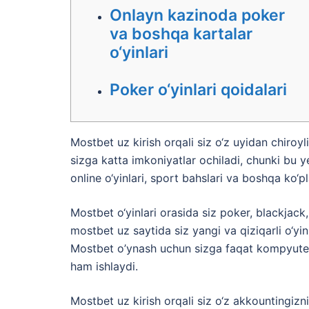
Onlayn kazinoda poker
va boshqa kartalar
o‘yinlari
Poker o‘yinlari qoidalari
Mostbet uz kirish orqali siz o‘z uyidan chiroyl
sizga katta imkoniyatlar ochiladi, chunki bu ye
online o‘yinlari, sport bahslari va boshqa ko‘pl
Mostbet o‘yinlari orasida siz poker, blackjack
mostbet uz saytida siz yangi va qiziqarli o‘yin
Mostbet o’ynash uchun sizga faqat kompyuter 
ham ishlaydi.
Mostbet uz kirish orqali siz o‘z akkountingizn