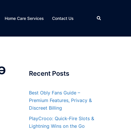
Search
Home Care Services
Contact Us
ə
Recent Posts
Best Obly Fans Guide –
Premium Features, Privacy &
Discreet Billing
PlayCroco: Quick‑Fire Slots &
Lightning Wins on the Go