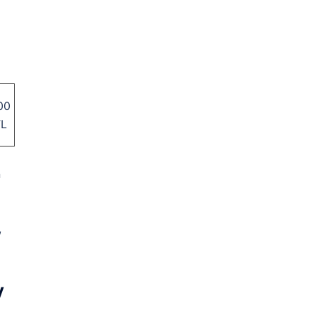
00
L
n
,
v