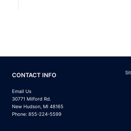
Si
CONTACT INFO
Email Us
30771 Milford Rd.
New Hudson, MI 48165
Phone:
855-224-5599