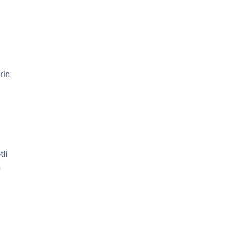
rin
li
n