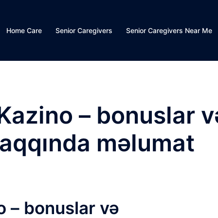
Home Care
Senior Caregivers
Senior Caregivers Near Me
azino – bonuslar v
haqqında məlumat
 – bonuslar və