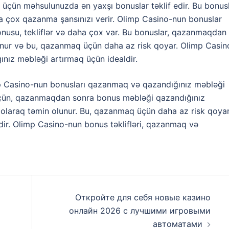
üçün məhsulunuzda ən yaxşı bonuslar təklif edir. Bu bonusl
a çox qazanma şansınızı verir. Olimp Casino-nun bonuslar
usu, tekliflər və daha çox var. Bu bonuslar, qazanmaqdan
nur və bu, qazanmaq üçün daha az risk qoyar. Olimp Casin
ınız məbləği artırmaq üçün idealdir.
p Casino-nun bonusları qazanmaq və qazandığınız məbləği
üçün, qazanmaqdan sonra bonus məbləği qazandığınız
olaraq təmin olunur. Bu, qazanmaq üçün daha az risk qoya
ir. Olimp Casino-nun bonus təklifləri, qazanmaq və
Откройте для себя новые казино
онлайн 2026 с лучшими игровыми
автоматами