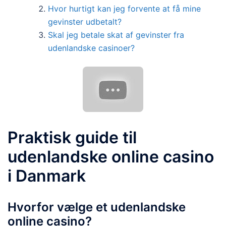
Hvor hurtigt kan jeg forvente at få mine
gevinster udbetalt?
Skal jeg betale skat af gevinster fra
udenlandske casinoer?
Praktisk guide til
udenlandske online casino
i Danmark
Hvorfor vælge et
udenlandske
online casino
?