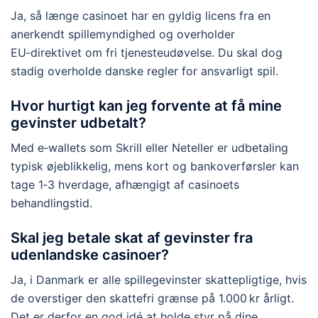
Ja, så længe casinoet har en gyldig licens fra en
anerkendt spillemyndighed og overholder
EU‑direktivet om fri tjenesteudøvelse. Du skal dog
stadig overholde danske regler for ansvarligt spil.
Hvor hurtigt kan jeg forvente at få mine
gevinster udbetalt?
Med e‑wallets som Skrill eller Neteller er udbetaling
typisk øjeblikkelig, mens kort og bankoverførsler kan
tage 1‑3 hverdage, afhængigt af casinoets
behandlingstid.
Skal jeg betale skat af gevinster fra
udenlandske casinoer?
Ja, i Danmark er alle spillegevinster skattepligtige, hvis
de overstiger den skattefri grænse på 1.000 kr årligt.
Det er derfor en god idé at holde styr på dine