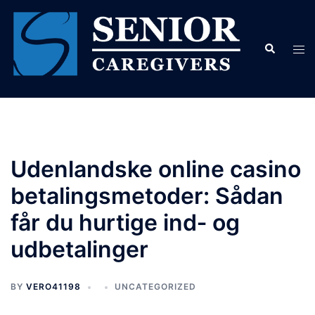
Skip
to
content
Search
Tog
men
Udenlandske online casino
betalingsmetoder: Sådan
får du hurtige ind‑ og
udbetalinger
BY
VERO41198
UNCATEGORIZED