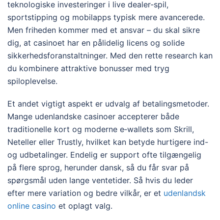
teknologiske investeringer i live dealer‑spil,
sportstipping og mobilapps typisk mere avancerede.
Men friheden kommer med et ansvar – du skal sikre
dig, at casinoet har en pålidelig licens og solide
sikkerhedsforanstaltninger. Med den rette research kan
du kombinere attraktive bonusser med tryg
spiloplevelse.
Et andet vigtigt aspekt er udvalg af betalingsmetoder.
Mange udenlandske casinoer accepterer både
traditionelle kort og moderne e‑wallets som Skrill,
Neteller eller Trustly, hvilket kan betyde hurtigere ind-
og udbetalinger. Endelig er support ofte tilgængelig
på flere sprog, herunder dansk, så du får svar på
spørgsmål uden lange ventetider. Så hvis du leder
efter mere variation og bedre vilkår, er et
udenlandsk
online casino
et oplagt valg.