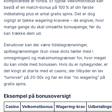
komplicerede at forstå. Et typisk velkomsttilbud kan
bestå af en match‑bonus på 100 % af din første
indbetaling plus et antal gratis spins. Det er dog
vigtigt at tjekke wagering‑kravene – de angiver, hvor
mange gange du skal omsætte bonuspenge, før du
kan trække dem ud.
Derudover kan der være tidsbegrænsninger,
spilbegrænsninger (kun visse slots tæller med i
omregningen) og maksimumsgrænser for, hvor meget
du kan vinde med bonussen. Hvis du er nybegynder, er
det klogt at starte med et casino, der tilbyder en lav
“turnover” på 20‑30x og har en klar “no wagering” på
gratis spins.
Eksempel på bonusoversigt
Casino
Velkomstbonus
Wagering‑krav
Udbetalings