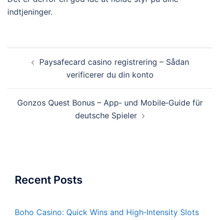
indtjeninger.
Post
Paysafecard casino registrering – Sådan
navigation
verificerer du din konto
Gonzos Quest Bonus – App‑ und Mobile‑Guide für
deutsche Spieler
Recent Posts
Boho Casino: Quick Wins and High‑Intensity Slots