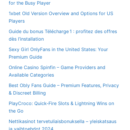
for the Busy Player
1xbet Old Version Overview and Options for US
Players
Guide du bonus Télécharge 1 : profitez des offres
dès l’installation
Sexy Girl OnlyFans in the United States: Your
Premium Guide
Online Casino Spinfin – Game Providers and
Available Categories
Best Obly Fans Guide – Premium Features, Privacy
& Discreet Billing
PlayCroco: Quick‑Fire Slots & Lightning Wins on
the Go
Nettikasinot tervetuliaisbonuksella – yleiskatsaus
ja vaihtoehdot 2024