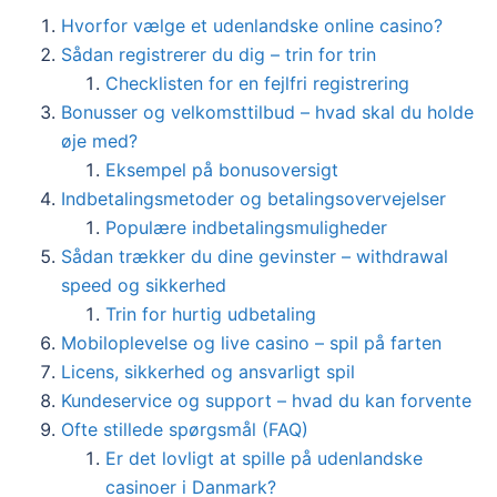
Hvorfor vælge et udenlandske online casino?
Sådan registrerer du dig – trin for trin
Checklisten for en fejlfri registrering
Bonusser og velkomsttilbud – hvad skal du holde
øje med?
Eksempel på bonusoversigt
Indbetalingsmetoder og betalingsovervejelser
Populære indbetalingsmuligheder
Sådan trækker du dine gevinster – withdrawal
speed og sikkerhed
Trin for hurtig udbetaling
Mobiloplevelse og live casino – spil på farten
Licens, sikkerhed og ansvarligt spil
Kundeservice og support – hvad du kan forvente
Ofte stillede spørgsmål (FAQ)
Er det lovligt at spille på udenlandske
casinoer i Danmark?