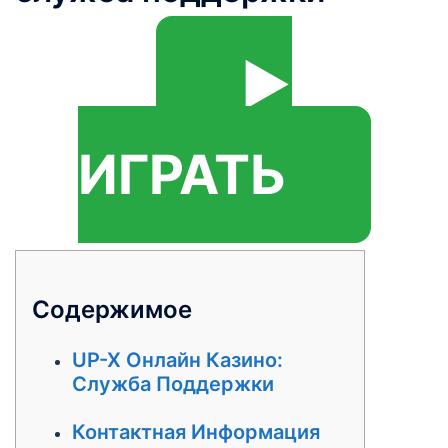
▶️
ИГРАТЬ
Содержимое
UP-X Онлайн Казино:
Служба Поддержки
Контактная Информация