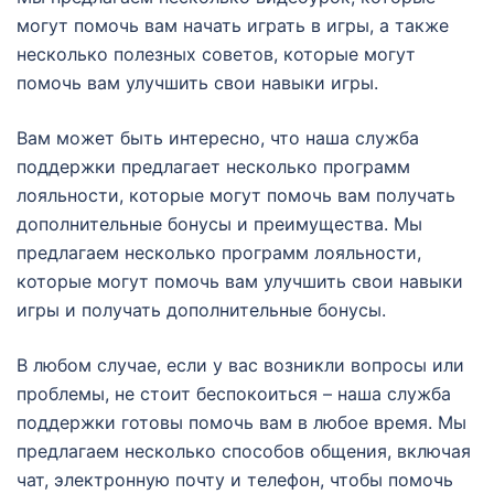
могут помочь вам начать играть в игры, а также
несколько полезных советов, которые могут
помочь вам улучшить свои навыки игры.
Вам может быть интересно, что наша служба
поддержки предлагает несколько программ
лояльности, которые могут помочь вам получать
дополнительные бонусы и преимущества. Мы
предлагаем несколько программ лояльности,
которые могут помочь вам улучшить свои навыки
игры и получать дополнительные бонусы.
В любом случае, если у вас возникли вопросы или
проблемы, не стоит беспокоиться – наша служба
поддержки готовы помочь вам в любое время. Мы
предлагаем несколько способов общения, включая
чат, электронную почту и телефон, чтобы помочь