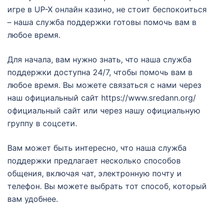
игре в UP-X онлайн казино, не стоит беспокоиться
– наша служба поддержки готовы помочь вам в
любое время.
Для начала, вам нужно знать, что наша служба
поддержки доступна 24/7, чтобы помочь вам в
любое время. Вы можете связаться с нами через
наш официальный сайт https://www.sredann.org/
официальный сайт или через нашу официальную
группу в соцсети.
Вам может быть интересно, что наша служба
поддержки предлагает несколько способов
общения, включая чат, электронную почту и
телефон. Вы можете выбрать тот способ, который
вам удобнее.