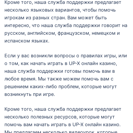
Кроме того, наша служба поддержки предлагает
несколько языковых вариантов, чтобы помочь
игрокам из разных стран. Вам может быть
интересно, что наша служба поддержки говорит на
русском, английском, французском, немецком и
испанском языках.
Если у вас возникли вопросы о правилах игры, или
о том, как начать играть в UP-X онлайн казино,
наша служба поддержки готовы помочь вам в
любое время. Мы также можем помочь вам с
решением каких-либо проблем, которые могут
возникнуть при игре.
Кроме того, наша служба поддержки предлагает
несколько полезных ресурсов, которые могут
помочь вам начать играть в UP-X онлайн казино.
Мы предлагаем несколько видеоурок, которые