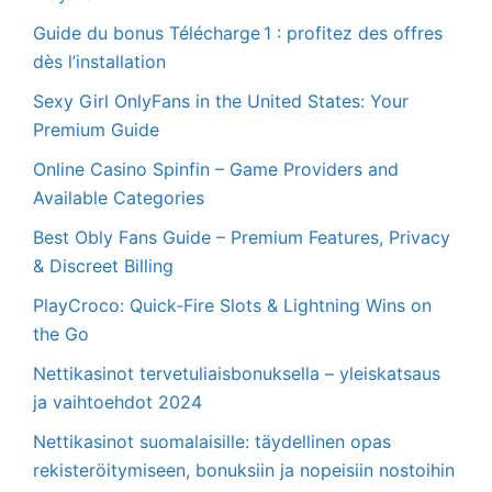
Guide du bonus Télécharge 1 : profitez des offres
dès l’installation
Sexy Girl OnlyFans in the United States: Your
Premium Guide
Online Casino Spinfin – Game Providers and
Available Categories
Best Obly Fans Guide – Premium Features, Privacy
& Discreet Billing
PlayCroco: Quick‑Fire Slots & Lightning Wins on
the Go
Nettikasinot tervetuliaisbonuksella – yleiskatsaus
ja vaihtoehdot 2024
Nettikasinot suomalaisille: täydellinen opas
rekisteröitymiseen, bonuksiin ja nopeisiin nostoihin