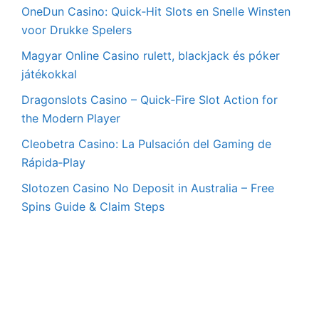
OneDun Casino: Quick‑Hit Slots en Snelle Winsten
voor Drukke Spelers
Magyar Online Casino rulett, blackjack és póker
játékokkal
Dragonslots Casino – Quick‑Fire Slot Action for
the Modern Player
Cleobetra Casino: La Pulsación del Gaming de
Rápida‑Play
Slotozen Casino No Deposit in Australia – Free
Spins Guide & Claim Steps