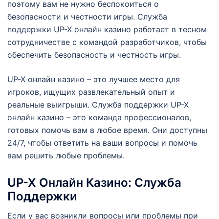
поэтому вам не нужно беспокоиться о
безопасности и честности игры. Служба
поддержки UP-X онлайн казино работает в тесном
сотрудничестве с командой разработчиков, чтобы
обеспечить безопасность и честность игры.
UP-X онлайн казино – это лучшее место для
игроков, ищущих развлекательный опыт и
реальные выигрыши. Служба поддержки UP-X
онлайн казино – это команда профессионалов,
готовых помочь вам в любое время. Они доступны
24/7, чтобы ответить на ваши вопросы и помочь
вам решить любые проблемы.
UP-X Онлайн Казино: Служба
Поддержки
Если у вас возникли вопросы или проблемы при