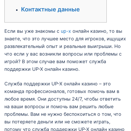
Контактные данные
Если вы уже знакомы с
up-x
онлайн казино, то вы
знаете, что это лучшее место для игроков, ищущих
развлекательный опыт и реальные выигрыши. Но
что если у вас возникли вопросы или проблемы с
игрой? В этом случае вам поможет служба
поддержки UP-X онлайн казино.
Служба поддержки UP-X онлайн казино – это
команда профессионалов, готовых помочь вам в
любое время. Они доступны 24/7, чтобы ответить
на ваши вопросы и помочь вам решить любые
проблемы. Вам не нужно беспокоиться о том, что
вы потеряете деньги или не сможете играть,
потому что служба поддержки UP-X онлайн казино