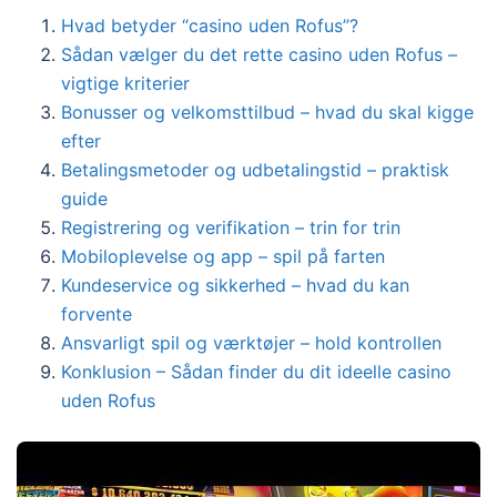
Hvad betyder “casino uden Rofus”?
Sådan vælger du det rette casino uden Rofus –
vigtige kriterier
Bonusser og velkomsttilbud – hvad du skal kigge
efter
Betalingsmetoder og udbetalingstid – praktisk
guide
Registrering og verifikation – trin for trin
Mobiloplevelse og app – spil på farten
Kundeservice og sikkerhed – hvad du kan
forvente
Ansvarligt spil og værktøjer – hold kontrollen
Konklusion – Sådan finder du dit ideelle casino
uden Rofus