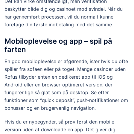
Det kan virke omstændeligt, men verifikation
beskytter både dig og casinoet mod svindel. Når du
har gennemført processen, vil du normalt kunne
foretage din første indbetaling med det samme.
Mobiloplevelse og app – spil på
farten
En god mobiloplevelse er afgørende, især hvis du ofte
spiller fra sofaen eller på toget. Mange casinoer uden
Rofus tilbyder enten en dedikeret app til iOS og
Android eller en browser‑optimeret version, der
fungerer lige så glat som på desktop. Se efter
funktioner som “quick deposit”, push‑notifikationer om
bonusser og en brugervenlig navigation.
Hvis du er nybegynder, så prøv først den mobile
version uden at downloade en app. Det giver dig