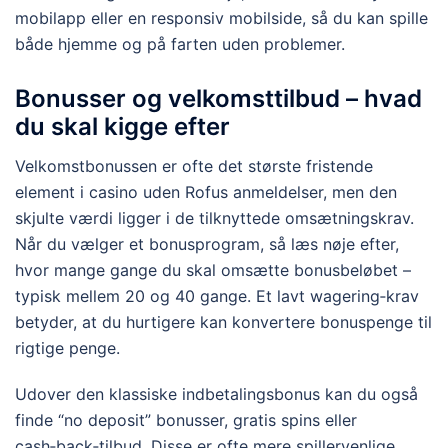
mobilapp eller en responsiv mobilside, så du kan spille
både hjemme og på farten uden problemer.
Bonusser og velkomsttilbud – hvad
du skal kigge efter
Velkomstbonussen er ofte det største fristende
element i casino uden Rofus anmeldelser, men den
skjulte værdi ligger i de tilknyttede omsætningskrav.
Når du vælger et bonusprogram, så læs nøje efter,
hvor mange gange du skal omsætte bonusbeløbet –
typisk mellem 20 og 40 gange. Et lavt wagering‑krav
betyder, at du hurtigere kan konvertere bonuspenge til
rigtige penge.
Udover den klassiske indbetalingsbonus kan du også
finde “no deposit” bonusser, gratis spins eller
cash‑back‑tilbud. Disse er ofte mere spillervenlige,