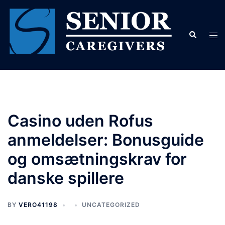
Skip
to
content
Search
Tog
men
Casino uden Rofus
anmeldelser: Bonusguide
og omsætningskrav for
danske spillere
BY
VERO41198
UNCATEGORIZED