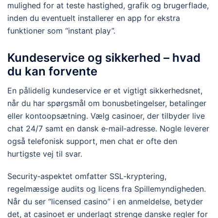
mulighed for at teste hastighed, grafik og brugerflade,
inden du eventuelt installerer en app for ekstra
funktioner som “instant play”.
Kundeservice og sikkerhed – hvad
du kan forvente
En pålidelig kundeservice er et vigtigt sikkerhedsnet,
når du har spørgsmål om bonusbetingelser, betalinger
eller kontoopsætning. Vælg casinoer, der tilbyder live
chat 24/7 samt en dansk e‑mail‑adresse. Nogle leverer
også telefonisk support, men chat er ofte den
hurtigste vej til svar.
Security‑aspektet omfatter SSL‑kryptering,
regelmæssige audits og licens fra Spillemyndigheden.
Når du ser “licensed casino” i en anmeldelse, betyder
det, at casinoet er underlagt strenge danske regler for