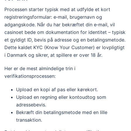
Processen starter typisk med at udfylde et kort
registreringsformular: e‑mail, brugernavn og
adgangskode. Når du har bekræftet din e‑mail, vil
casinoet bede om dokumentation for identitet – typisk
et gyldigt ID, bevis på adresse og en betalingsmetode.
Dette kaldet KYC (Know Your Customer) er lovpligtigt
i Danmark og sikrer, at spillere er over 18 år.
Her er de mest almindelige trin i
verifikationsprocessen:
Upload en kopi af pas eller kørekort.
Upload en regning eller kontoudtog som
adressebevis.
Bekræft din betalingsmetode med en lille
transaktion.