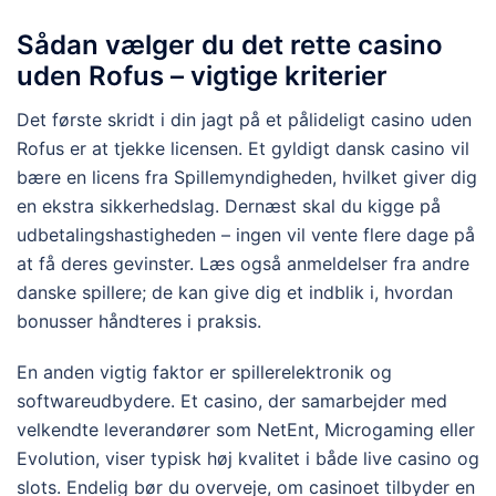
Sådan vælger du det rette casino
uden Rofus – vigtige kriterier
Det første skridt i din jagt på et pålideligt casino uden
Rofus er at tjekke licensen. Et gyldigt dansk casino vil
bære en licens fra Spillemyndigheden, hvilket giver dig
en ekstra sikkerhedslag. Dernæst skal du kigge på
udbetalingshastigheden – ingen vil vente flere dage på
at få deres gevinster. Læs også anmeldelser fra andre
danske spillere; de kan give dig et indblik i, hvordan
bonusser håndteres i praksis.
En anden vigtig faktor er spillerelektronik og
softwareudbydere. Et casino, der samarbejder med
velkendte leverandører som NetEnt, Microgaming eller
Evolution, viser typisk høj kvalitet i både live casino og
slots. Endelig bør du overveje, om casinoet tilbyder en