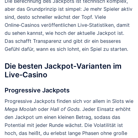
Die Berechnung des Jackpots ist technisch komplex,
aber das Grundprinzip ist simpel: Je mehr Spieler aktiv
sind, desto schneller wächst der Topf. Viele
Online‑Casinos veröffentlichen Live‑Statistiken, damit
du sehen kannst, wie hoch der aktuelle Jackpot ist.
Das schafft Transparenz und gibt dir ein besseres
Gefühl dafür, wann es sich lohnt, ein Spiel zu starten.
Die besten Jackpot‑Varianten im
Live‑Casino
Progressive Jackpots
Progressive Jackpots finden sich vor allem in Slots wie
Mega Moolah
oder
Hall of Gods
. Jeder Einsatz erhöht
den Jackpot um einen kleinen Betrag, sodass das
Potential mit jeder Runde wächst. Die Volatilität ist
hoch, das heißt, du erlebst lange Phasen ohne große