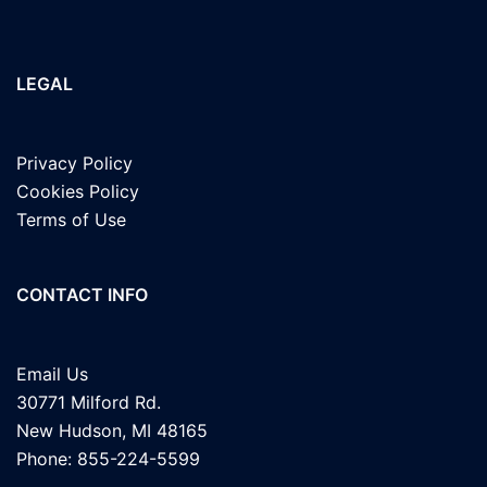
LEGAL
Privacy Policy
Cookies Policy
Terms of Use
CONTACT INFO
Email Us
30771 Milford Rd.
New Hudson, MI 48165
Phone:
855-224-5599