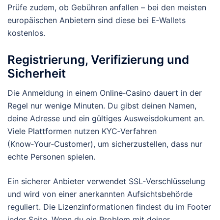
Prüfe zudem, ob Gebühren anfallen – bei den meisten
europäischen Anbietern sind diese bei E‑Wallets
kostenlos.
Registrierung, Verifizierung und
Sicherheit
Die Anmeldung in einem Online‑Casino dauert in der
Regel nur wenige Minuten. Du gibst deinen Namen,
deine Adresse und ein gültiges Ausweisdokument an.
Viele Plattformen nutzen KYC‑Verfahren
(Know‑Your‑Customer), um sicherzustellen, dass nur
echte Personen spielen.
Ein sicherer Anbieter verwendet SSL‑Verschlüsselung
und wird von einer anerkannten Aufsichtsbehörde
reguliert. Die Lizenzinformationen findest du im Footer
jeder Seite. Wenn du ein Problem mit deiner