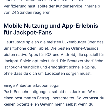
Verifizierung hast, sollte der Kundenservice innerhalb
von 24 Stunden reagieren.
Mobile Nutzung und App‑Erlebnis
für Jackpot‑Fans
Heutzutage spielen die meisten Luxemburger über das
Smartphone oder Tablet. Die besten Online‑Casinos
bieten native Apps für iOS und Android, die speziell für
Jackpot‑Spiele optimiert sind. Die Benutzeroberfläche
ist touch‑freundlich und ermöglicht schnelle Spins,
ohne dass du dich um Ladezeiten sorgen musst.
Einige Anbieter erlauben sogar
Push‑Benachrichtigungen, sobald ein Jackpot‑Wert
einen bestimmten Betrag überschreitet. So verpasst du
keinen potenziellen Gewinn mehr, selbst wenn du