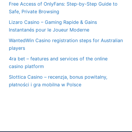
Free Access of OnlyFans: Step-by-Step Guide to
Safe, Private Browsing
Lizaro Casino – Gaming Rapide & Gains
Instantanés pour le Joueur Moderne
WantedWin Casino registration steps for Australian
players
4ra bet – features and services of the online
casino platform
Slottica Casino – recenzja, bonus powitalny,
płatności i gra mobilna w Polsce