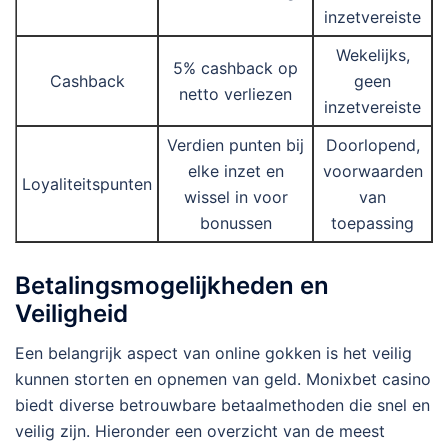
inzetvereiste
Wekelijks,
5% cashback op
Cashback
geen
netto verliezen
inzetvereiste
Verdien punten bij
Doorlopend,
elke inzet en
voorwaarden
Loyaliteitspunten
wissel in voor
van
bonussen
toepassing
Betalingsmogelijkheden en
Veiligheid
Een belangrijk aspect van online gokken is het veilig
kunnen storten en opnemen van geld. Monixbet casino
biedt diverse betrouwbare betaalmethoden die snel en
veilig zijn. Hieronder een overzicht van de meest