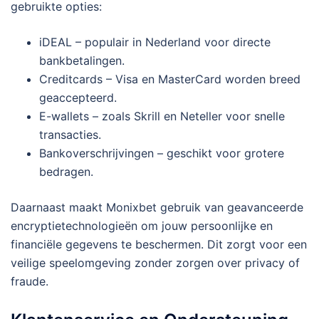
gebruikte opties:
iDEAL – populair in Nederland voor directe
bankbetalingen.
Creditcards – Visa en MasterCard worden breed
geaccepteerd.
E-wallets – zoals Skrill en Neteller voor snelle
transacties.
Bankoverschrijvingen – geschikt voor grotere
bedragen.
Daarnaast maakt Monixbet gebruik van geavanceerde
encryptietechnologieën om jouw persoonlijke en
financiële gegevens te beschermen. Dit zorgt voor een
veilige speelomgeving zonder zorgen over privacy of
fraude.