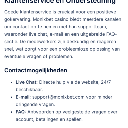
Klantenservice en Ondersteuning
Goede klantenservice is cruciaal voor een positieve
gokervaring. Monixbet casino biedt meerdere kanalen
om contact op te nemen met hun supportteam,
waaronder live chat, e-mail en een uitgebreide FAQ-
sectie. De medewerkers zijn deskundig en reageren
snel, wat zorgt voor een probleemloze oplossing van
eventuele vragen of problemen.
Contactmogelijkheden
Live Chat:
Directe hulp via de website, 24/7
beschikbaar.
E-mail:
support@monixbet.com voor minder
dringende vragen.
FAQ:
Antwoorden op veelgestelde vragen over
account, betalingen en spellen.