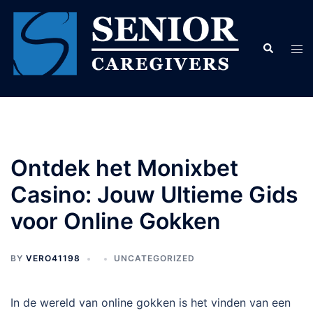
Skip
to
content
Search
Tog
men
Ontdek het Monixbet
Casino: Jouw Ultieme Gids
voor Online Gokken
BY
VERO41198
UNCATEGORIZED
In de wereld van online gokken is het vinden van een