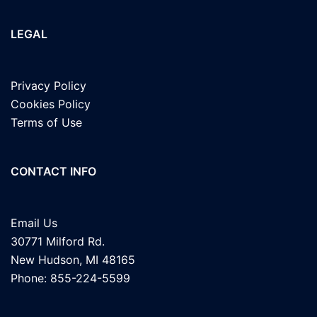
LEGAL
Privacy Policy
Cookies Policy
Terms of Use
CONTACT INFO
Email Us
30771 Milford Rd.
New Hudson, MI 48165
Phone:
855-224-5599