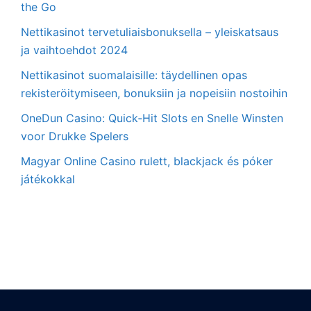
the Go
Nettikasinot tervetuliaisbonuksella – yleiskatsaus
ja vaihtoehdot 2024
Nettikasinot suomalaisille: täydellinen opas
rekisteröitymiseen, bonuksiin ja nopeisiin nostoihin
OneDun Casino: Quick‑Hit Slots en Snelle Winsten
voor Drukke Spelers
Magyar Online Casino rulett, blackjack és póker
játékokkal